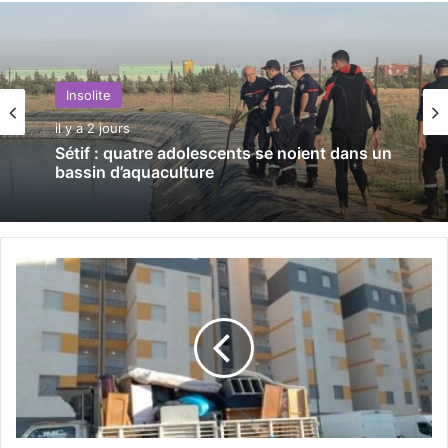
Insolite
il y a 2 jours
Sétif : quatre adolescents se noient dans un
bassin d’aquaculture
O
r
a
n
:
2
3
f
a