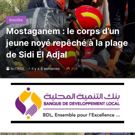
Insolite
Mostaganem : le corps d’un
jeune noyé repêché à la plage
de Sidi El Adjal
Ici l'Info
il y a 4 semaines
398