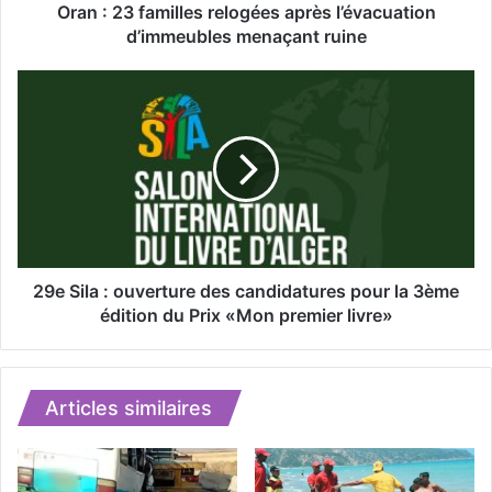
m
Oran : 23 familles relogées après l’évacuation
i
d’immeubles menaçant ruine
l
l
2
e
9
s
e
r
S
e
i
l
l
o
a
g
:
é
o
e
u
29e Sila : ouverture des candidatures pour la 3ème
s
v
édition du Prix «Mon premier livre»
a
e
p
r
r
t
è
u
Articles similaires
s
r
l
e
’
d