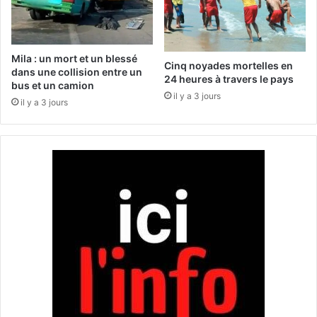
é
e
v
s
a
c
c
a
Mila : un mort et un blessé
u
n
Cinq noyades mortelles en
dans une collision entre un
a
d
24 heures à travers le pays
bus et un camion
t
i
il y a 3 jours
il y a 3 jours
i
d
o
a
n
t
d
u
’
r
i
e
m
s
m
p
e
o
u
u
b
r
l
l
e
a
s
3
m
è