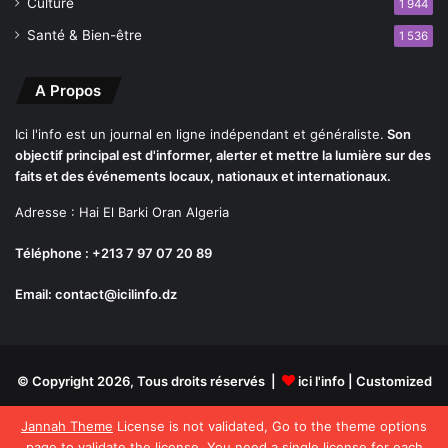
Culture
1 944
e
m
Santé & Bien-être
1 536
i
e
A Propos
r
l
Ici l'info est un journal en ligne indépendant et généraliste.
Son
i
objectif principal est d'informer, alerter et mettre la lumière sur des
v
faits et des événements locaux, nationaux et internationaux.
r
e
Adresse : Hai El Barki Oran Algeria
»
Téléphone : +213 7 97 07 20 89
Email: contact@icilinfo.dz
© Copyright 2026, Tous droits réservés |
ici l'info
| Customized
By Seven147@gmail.com
Jannah Theme
License is not validated, Go to the theme options
page to validate the license, You need a single license for each