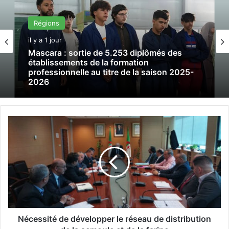
Régions
il y a 1 jour
Mascara : sortie de 5.253 diplômés des
établissements de la formation
professionnelle au titre de la saison 2025-
2026
N
é
c
e
s
s
i
t
é
d
Nécessité de développer le réseau de distribution
e