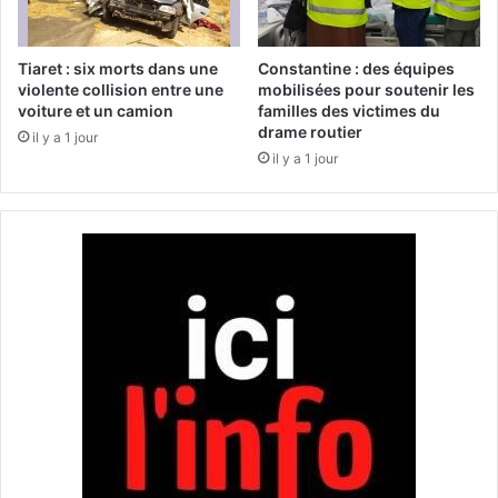
i
b
s
o
t
u
Tiaret : six morts dans une
Constantine : des équipes
r
r
violente collision entre une
mobilisées pour soutenir les
i
voiture et un camion
familles des victimes du
s
drame routier
b
-
il y a 1 jour
u
s
il y a 1 jour
t
e
i
m
o
a
n
i
d
l
e
l
l
e
a
s
s
a
e
t
m
o
o
u
u
c
l
h