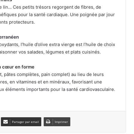
e lin… Ces petits trésors regorgent de fibres, de
néfiques pour la santé cardiaque. Une poignée par jour
Autisme : pourquoi le cerveau
nts protecteurs.
reconnaît-il les visages autrement ?
iterranéen
dants, l’huile d’olive extra vierge est l’huile de choix
Grossesse : ces polluants pourraient
aisonner vos salades, légumes et plats cuisinés.
influencer le poids des enfants
un cœur en forme
, pâtes complètes, pain complet) au lieu de leurs
Insuffisance cardiaque : comment
mieux la prévenir
ibres, en vitamines et en minéraux, favorisant une
ux éléments importants pour la santé cardiovasculaire.
Moustiques, tiques, bactéries : l’autre
conséquence du réchauffement
climatique
Partager par email
Imprimer
«Je pensais être juste fatigué» : son