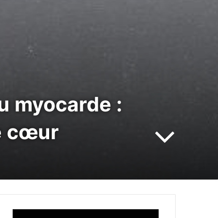
du myocarde :
e cœur