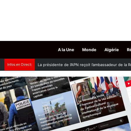
A la Une
Monde
Algérie
R
Infos en Direct:
Accès aux grades hospitalo-universitaires : le mini