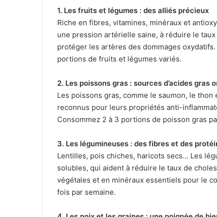
1. Les fruits et légumes : des alliés précieux
Riche en fibres, vitamines, minéraux et antioxy
une pression artérielle saine, à réduire le tau
protéger les artères des dommages oxydatifs.
portions de fruits et légumes variés.
2. Les poissons gras : sources d’acides gras
Les poissons gras, comme le saumon, le thon e
reconnus pour leurs propriétés anti-inflammato
Consommez 2 à 3 portions de poisson gras pa
3. Les légumineuses : des fibres et des proté
Lentilles, pois chiches, haricots secs… Les l
solubles, qui aident à réduire le taux de chole
végétales et en minéraux essentiels pour le c
fois par semaine.
4. Les noix et les graines : une poignée de bie