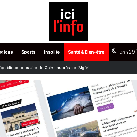
29
égions
Sports
Insolite
Santé & Bien-être
Oran
stère fixe les dates du choix des postes