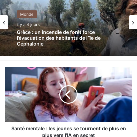
Monde
il y a 4 jours
Grèce : un incendie de forêt force
l’évacuation des habitants de l’île de
Céphalonie
S
a
n
t
é
m
e
n
t
a
Santé mentale : les jeunes se tournent de plus en
l
plus vers l’IA en secret