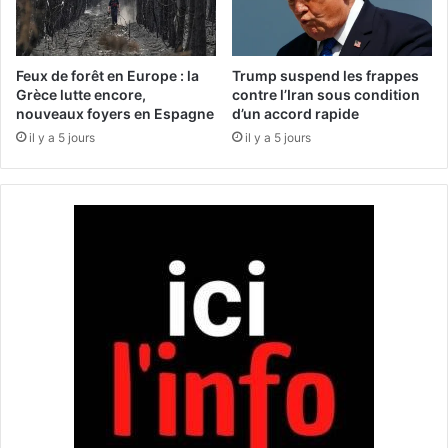
d
a
e
v
p
a
l
u
Feux de forêt en Europe : la
Trump suspend les frappes
u
x
Grèce lutte encore,
contre l’Iran sous condition
s
d
nouveaux foyers en Espagne
d’un accord rapide
e
e
il y a 5 jours
il y a 5 jours
n
r
p
é
l
h
u
a
s
b
v
i
e
l
r
i
s
t
l
a
’
t
I
i
A
o
e
n
n
d