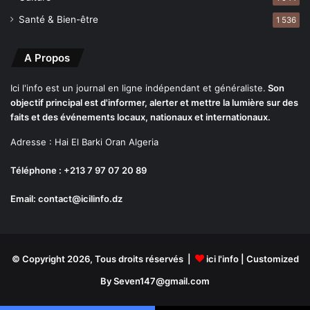
é
Santé & Bien-être
1 536
s
p
a
A Propos
r
l
Ici l'info est un journal en ligne indépendant et généraliste.
Son
e
objectif principal est d'informer, alerter et mettre la lumière sur des
s
faits et des événements locaux, nationaux et internationaux.
é
i
Adresse : Hai El Barki Oran Algeria
s
m
Téléphone : +213 7 97 07 20 89
e
Email: contact@icilinfo.dz
d
e
2
0
2
© Copyright 2026, Tous droits réservés |
ici l'info
| Customized
2
By Seven147@gmail.com