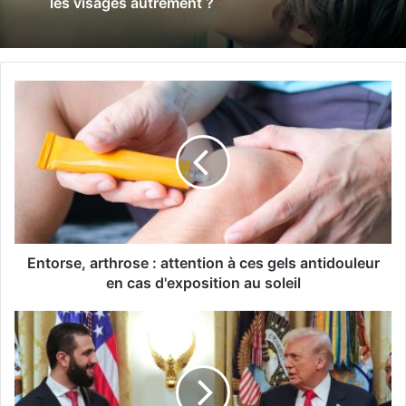
les visages autrement ?
E
n
t
o
r
s
e
,
a
r
Entorse, arthrose : attention à ces gels antidouleur
t
en cas d'exposition au soleil
h
r
L
o
e
s
s
e
É
:
t