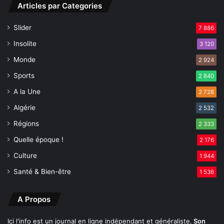
Articles par Categories
o
e
n
s
Slider
7 886
a
É
u
t
Insolite
3 120
s
a
Monde
o
2 924
t
l
s
Sports
2 840
e
s
A la Une
i
2 728
o
l
u
Algérie
2 532
t
Régions
e
2 333
n
Quelle époque !
2 176
a
Culture
n
1 944
t
Santé & Bien-être
1 536
l
e
t
A Propos
e
r
Ici l'info est un journal en ligne indépendant et généraliste.
Son