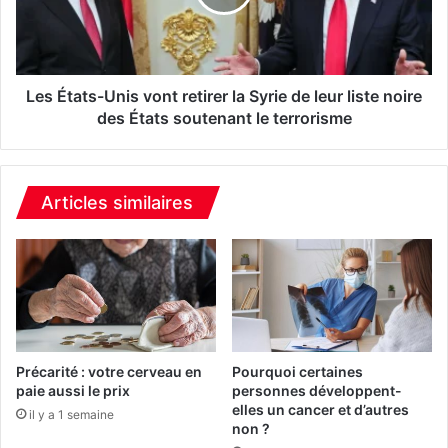
a
a
t
t
t
s
e
-
n
U
Les États-Unis vont retirer la Syrie de leur liste noire
t
n
des États soutenant le terrorisme
i
i
o
s
n
v
à
o
Articles similaires
c
n
e
t
s
r
g
e
e
t
l
i
s
r
a
e
Précarité : votre cerveau en
Pourquoi certaines
n
r
paie aussi le prix
personnes développent-
t
elles un cancer et d’autres
l
il y a 1 semaine
non ?
i
a