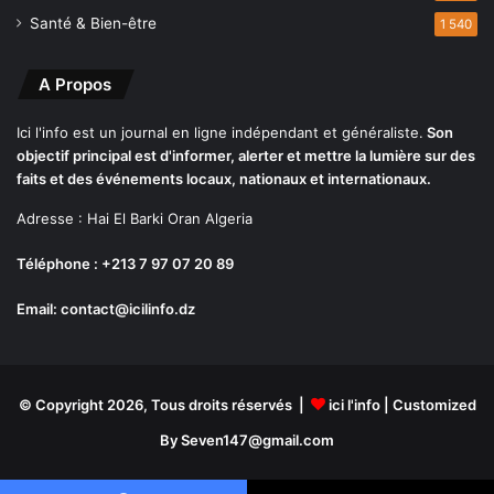
e
Santé & Bien-être
1 540
s
l
o
A Propos
c
a
Ici l'info est un journal en ligne indépendant et généraliste.
Son
u
objectif principal est d'informer, alerter et mettre la lumière sur des
x
faits et des événements locaux, nationaux et internationaux.
,
Adresse : Hai El Barki Oran Algeria
n
a
Téléphone : +213 7 97 07 20 89
t
i
Email: contact@icilinfo.dz
o
n
a
u
x
© Copyright 2026, Tous droits réservés |
ici l'info
| Customized
e
By Seven147@gmail.com
t
i