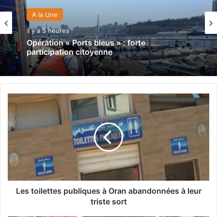
A la Une
il y a 5 heures
Opération « Ports bleus » : forte
participation citoyenne
L
e
s
t
o
i
l
e
t
t
Les toilettes publiques à Oran abandonnées à leur
e
triste sort
s