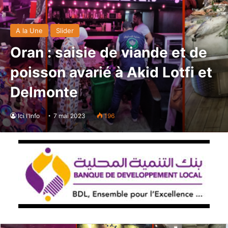
A la Une
Slider
Oran : saisie de viande et de
poisson avarié à Akid Lotfi et
Delmonte
Ici l'Info
7 mai 2023
196