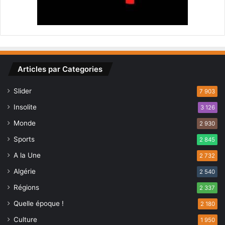
b
b
e
s
:
p
Articles par Categories
r
é
Slider
7 903
s
d
Insolite
3 126
e
Monde
2 930
1
5
Sports
2 845
0
A la Une
0
2 732
a
Algérie
2 540
t
Régions
h
2 337
l
Quelle époque !
2 180
è
t
Culture
1 950