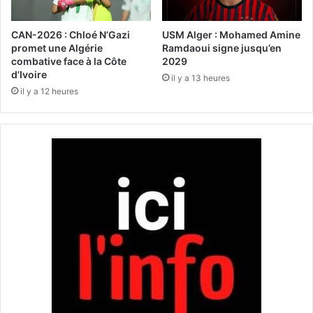
n
p
é
r
e
o
CAN-2026 : Chloé N’Gazi
USM Alger : Mohamed Amine
s
c
promet une Algérie
Ramdaoui signe jusqu’en
à
h
combative face à la Côte
2029
l
d’Ivoire
a
il y a 13 heures
e
i
il y a 12 heures
u
n
r
e
t
m
r
e
i
n
s
t
t
à
e
S
s
i
o
d
r
i
t
B
e
l
A