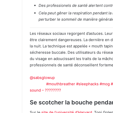
Des professionels de santé alertent cont
Cela peut gêner la respiration pendant la 
perturber le sommeil de manière
général
Les réseaux sociaux regorgent d’astuces. Leur 
être clairement
dangereuses. La dernière en d
la nuit. La technique est appelée « mouth taping
sécheresse buccale. Des utilisateurs du résea
du visage en adoucissant les traits de la mâch
professionnels de santé déconseillent forteme
@sabsglowup
mouth tape + skincare + brown 
different
#mouthbreather
#sleephacks
#mog
#
sound – ????????
Se scotcher la bouche pendant
Sur le
site de l’université d’Harvard
, Toni Golen