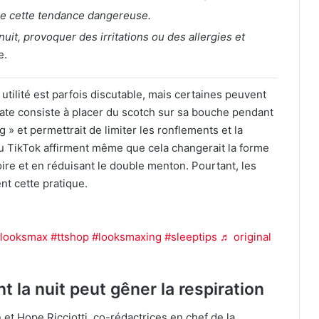
re cette tendance dangereuse.
nuit, provoquer des irritations ou des allergies et
e.
utilité est parfois discutable, mais certaines peuvent
ate consiste à placer du scotch sur sa bouche pendant
 » et permettrait de limiter les ronflements et la
u TikTok affirment même que cela changerait la forme
oire et en réduisant le double menton. Pourtant, les
nt cette pratique.
tint = the BEST glowup???????? i look sm
looksmax
#ttshop
#looksmaxing
#sleeptips
♬ original
 la nuit peut gêner la respiration
 et Hope Ricciotti, co-rédactrices en chef de la