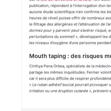
publication, répondent à l’interrogation d’un le
aucune étude scientifique n’en confirme les bi
heures de réveil puisse offrir de nombreux ava
le filtrage des allergènes et l’atténuation de 
dormez pour y parvenir peut s’avérer risqué, e
perturbations du sommeil »
, développent les 
les niveaux d’oxygène d’une personne pendan
Mouth taping : des risques mu
Cinthya Pena Orbea, spécialiste de la médeci
partage les mêmes inquiétudes. Fermer volontai
car il sera plus difficile de respirer profondém
«
Le ruban adhésif buccal pourrait provoquer u
irritation ou une éruption cutanée »
, prévient-e