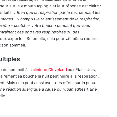
cteur sur le « mouth taping » et leur réponse est claire :
enfaits. «
Bien que la respiration par le nez pendant les
ntages – y compris le ralentissement de la respiration,
l’anxiété – scotcher votre bouche pendant que vous
ntraînant des entraves respiratoires ou des
Insuffisance cardiaque : comment
deux expertes. Selon elle, cela pourrait même réduire
mieux la prévenir
t son sommeil.
ltiples
Moustiques, tiques, bactéries : l’autre
conséquence du réchauffement
climatique
ne du sommeil à la
clinique Cleveland
aux États-Unis,
rement sa bouche la nuit peut nuire à la respiration,
ent. Mais cela peut aussi avoir des effets sur la peau.
«Je pensais être juste fatigué» : son
mal de tête cachait un cancer du
ne réaction allergique à cause du ruban adhésif, une
cerveau
lle.
Asthme : faut-il dire adieu à sa
cuisinière ?