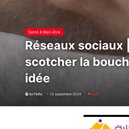
Santé & Bien-être
Réseaux sociaux |
scotcher la bouch
idée
Ici l'Info
13 septembre 2024
426