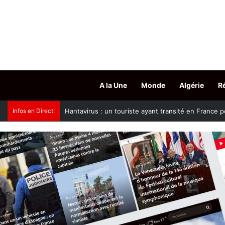
A la Une
Monde
Algérie
R
Infos en Direct:
Tchad : 13 morts dans une épidémie de choléra