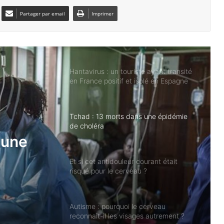
Partager par email
Imprimer
Anorexie : une substance
psychédélique pourrait-elle changer la
donne ?
Hantavirus : un touriste ayant transité
en France positif et isolé en Espagne
Tchad : 13 morts dans une épidémie
de choléra
 une
Et si cet antidouleur courant était
risqué pour le cerveau ?
Autisme : pourquoi le cerveau
reconnaît-il les visages autrement ?