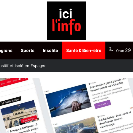
29
égions
Sports
Insolite
Santé & Bien-être
Oran