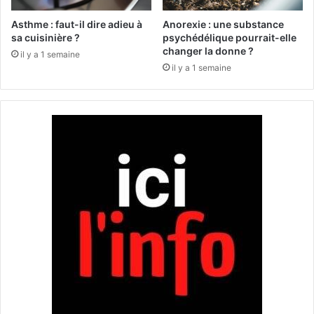
t
h
a
e
Asthme : faut-il dire adieu à
Anorexie : une substance
q
u
sa cuisinière ?
psychédélique pourrait-elle
u
r
changer la donne ?
il y a 1 semaine
e
s
il y a 1 semaine
à
d
l
é
'
v
e
e
x
l
p
o
l
p
o
p
s
e
i
n
f
t
v
u
i
n
s
v
a
a
n
c
t