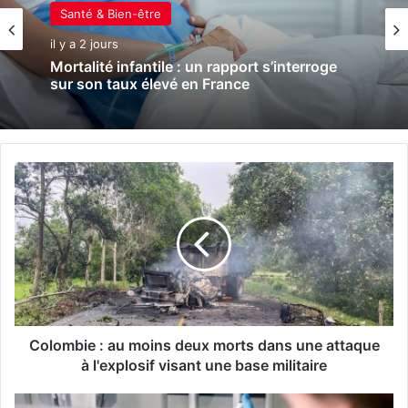
Santé & Bien-être
il y a 2 jours
Mortalité infantile : un rapport s’interroge
sur son taux élevé en France
C
o
l
o
m
b
i
e
:
a
Colombie : au moins deux morts dans une attaque
u
à l'explosif visant une base militaire
m
o
G