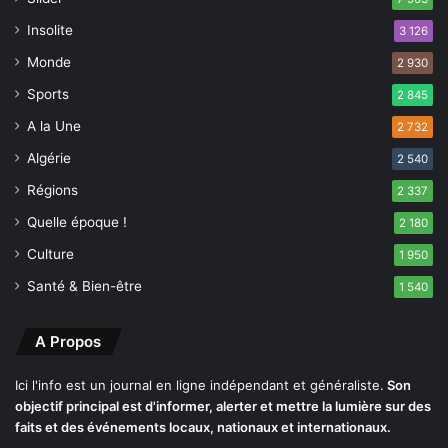
r
n
e
Insolite
3 126
s
s
Monde
i
2 930
a
o
p
Sports
2 845
n
r
u
A la Une
2 732
è
r
s
Algérie
2 540
b
l
a
Régions
e
2 337
i
s
Quelle époque !
2 180
n
f
e
Culture
a
1 950
d
i
Santé & Bien-être
1 540
e
t
B
s
i
A Propos
s
k
Ici l'info est un journal en ligne indépendant et généraliste.
Son
r
objectif principal est d'informer, alerter et mettre la lumière sur des
a
faits et des événements locaux, nationaux et internationaux.