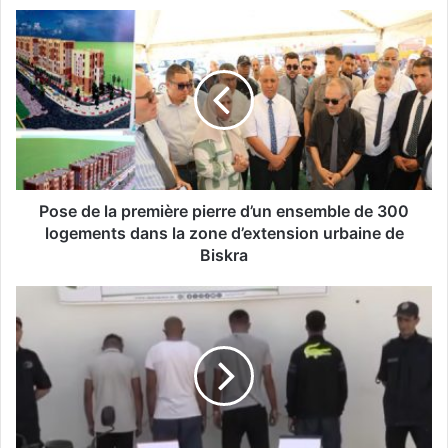
P
o
s
e
d
e
l
a
p
r
Pose de la première pierre d’un ensemble de 300
e
logements dans la zone d’extension urbaine de
m
Biskra
i
è
B
r
r
e
a
p
q
i
u
e
a
r
g
r
e