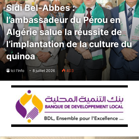
Sidi Bel-Abbes :
l’ambassadeur du Pérou en
Algérie salue la réussite de
l’implantation de la culture du
quinoa
Ici l'Info
8 juillet 2026
403