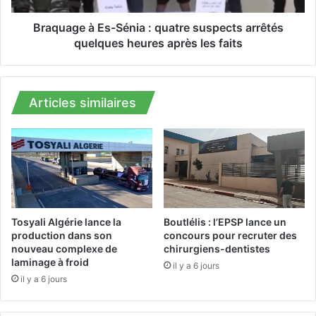
e
à
d
E
Braquage à Es-Sénia : quatre suspects arrêtés
’
s
quelques heures après les faits
u
-
n
S
e
é
n
n
Articles similaires
s
i
e
a
m
:
b
q
l
u
e
a
d
t
e
r
Tosyali Algérie lance la
Boutlélis : l’EPSP lance un
3
e
production dans son
concours pour recruter des
0
nouveau complexe de
chirurgiens-dentistes
s
0
laminage à froid
u
il y a 6 jours
l
s
il y a 6 jours
o
p
g
e